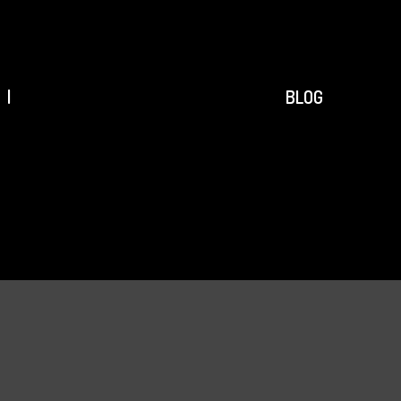
ACCUEIL
|
|
BLOG
PROJETS
|
AGENCE
|
CONTACT
|
RÉFÉRENCES
|
BLOG