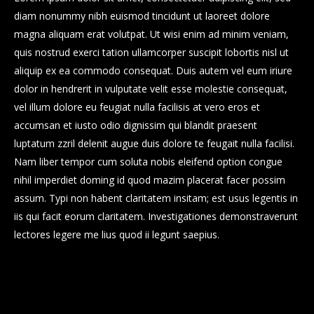
diam nonummy nibh euismod tincidunt ut laoreet dolore
magna aliquam erat volutpat. Ut wisi enim ad minim veniam,
quis nostrud exerci tation ullamcorper suscipit lobortis nisl ut
aliquip ex ea commodo consequat. Duis autem vel eum iriure
dolor in hendrerit in vulputate velit esse molestie consequat,
vel illum dolore eu feugiat nulla facilisis at vero eros et
accumsan et iusto odio dignissim qui blandit praesent
luptatum zzril delenit augue duis dolore te feugait nulla facilisi.
Nam liber tempor cum soluta nobis eleifend option congue
Howe to grow business plan
nihil imperdiet doming id quod mazim placerat facer possim
Sticky Post
assum. Typi non habent claritatem insitam; est usus legentis in
Howe to grow business plan
iis qui facit eorum claritatem. Investigationes demonstraverunt
lectores legere me lius quod ii legunt saepius.
Legentis in iis qui facit eorum
claritatem
Dolore eu feugiat nulla facilisis
Claritas est etiam processus dynamicus, qui sequitur
mutationem consuetudium lectorum. Mirum est notare
Guod mazim placerat facer
quam littera gothica, quam nunc putamus parum