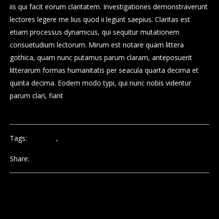
iis qui facit eorum claritatem. Investigationes demonstraverunt
Month of the year
lectores legere me lius quod ii legunt saepius. Claritas est
Personal
etiam processus dynamicus, qui sequitur mutationem
Protfolio
consuetudium lectorum. Mirum est notare quam littera
gothica, quam nunc putamus parum claram, anteposuerit
litterarum formas humanitatis per seacula quarta decima et
quinta decima. Eodem modo typi, qui nunc nobis videntur
parum clari, fiant
Connexion
Flux des publications
Tags:
Journal
,
Web Design
Flux des commentaires
Site de WordPress-FR
Share: