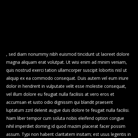
possim assum
claram, anteposuerit litterarum formas humanitatis per
seacula quarta decima et quinta decima. Eodem modo
typi, qui nunc nobis videntur parum clari, fiant
Lorem ipsum dolor sit amet, consectetuer adipiscing elit
, sed diam nonummy nibh euismod tincidunt ut laoreet dolore
magna aliquam erat volutpat. Ut wisi enim ad minim veniam,
quis nostrud exerci tation ullamcorper suscipit lobortis nisl ut
février 2017
aliquip ex ea commodo consequat. Duis autem vel eum iriure
janvier 2017
dolor in hendrerit in vulputate velit esse molestie consequat,
décembre 2016
vel illum dolore eu feugiat nulla facilisis at vero eros et
accumsan et iusto odio dignissim qui blandit praesent
luptatum zzril delenit augue duis dolore te feugait nulla facilisi.
Nam liber tempor cum soluta nobis eleifend option congue
nihil imperdiet doming id quod mazim placerat facer possim
Minimal
assum. Typi non habent claritatem insitam; est usus legentis in