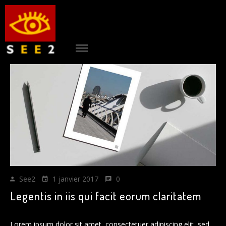
ACCUEIL
|
see2
PROJETS
|
AGENCE
|
CONTACT
|
See2
1 janvier 2017
0
RÉFÉRENCES
Legentis in iis qui facit eorum claritatem
|
BLOG
Lorem ipsum dolor sit amet, consectetuer adipiscing elit, sed