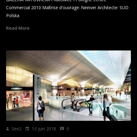
Commercial 2010 Maîtrise d'ouvrage: Neinver Architecte: SUD
Dolore eu feugiat nulla facilisis
Polska
Guod mazim placerat facer
possim assum
Read More
février 2017
janvier 2017
décembre 2016
See2
13 juin 2018
0