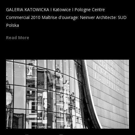
GALERIA KATOWICKA
GALERIA KATOWICKA I Katowice I Pologne Centre
Commercial 2010 Maîtrise d'ouvrage: Neinver Architecte: SUD
Minimal
Polska
Month of the year
Read More
Personal
Protfolio
Connexion
Flux des publications
Flux des commentaires
Site de WordPress-FR