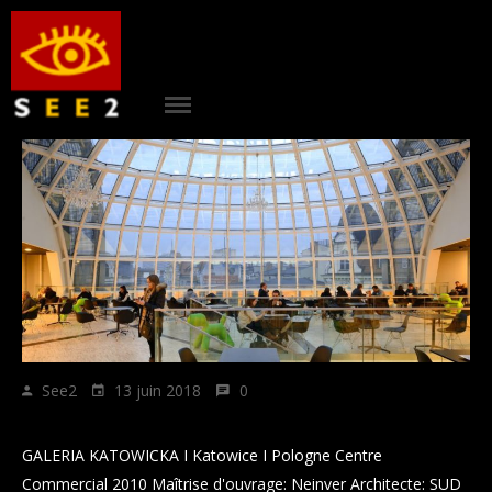
see2
ACCUEIL
|
PROJETS
|
AGENCE
|
See2
13 juin 2018
0
CONTACT
GALERIA KATOWICKA
|
GALERIA KATOWICKA I Katowice I Pologne Centre
Commercial 2010 Maîtrise d'ouvrage: Neinver Architecte: SUD
RÉFÉRENCES