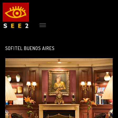
see2
ACCUEIL
|
SOFITEL BUENOS AIRES
PROJETS
|
AGENCE
|
CONTACT
|
RÉFÉRENCES