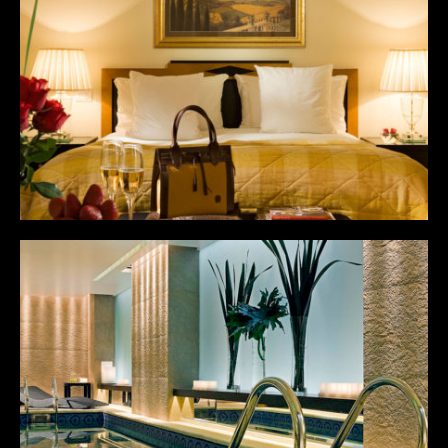
Minimal
Month of the year
Personal
Protfolio
Connexion
Flux des publications
Flux des commentaires
Site de WordPress-FR