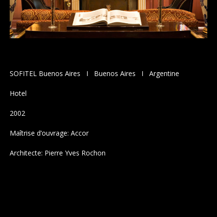
|
BLOG
SOFITEL Buenos Aires I Buenos Aires I Argentine
Hotel
2002
Maîtrise d’ouvrage: Accor
Howe to grow business plan
Architecte: Pierre Yves Rochon
Sticky Post
Howe to grow business plan
Legentis in iis qui facit eorum
claritatem