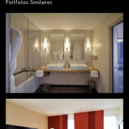
Portfolios Similaires
Guod mazim placerat facer
possim assum
février 2017
janvier 2017
décembre 2016