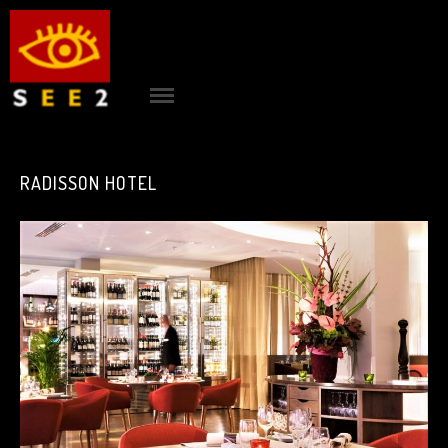
ACCUEIL
see2
|
RADISSON HOTEL
PROJETS
|
AGENCE
|
CONTACT
|
RÉFÉRENCES
|