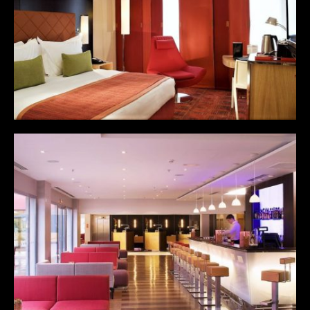
Minimal
Month of the year
Personal
Protfolio
Connexion
Flux des publications
Flux des commentaires
Site de WordPress-FR