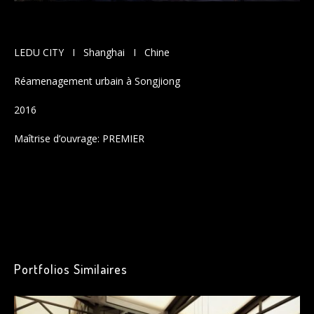
LEDU CITY I Shanghai I Chine
Réamenagement urbain à Songjiong
2016
Maîtrise d’ouvrage: PREMIER
Howe to grow business plan
Sticky Post
Howe to grow business plan
Legentis in iis qui facit eorum
claritatem
Portfolios Similaires
Dolore eu feugiat nulla facilisis
Guod mazim placerat facer
possim assum