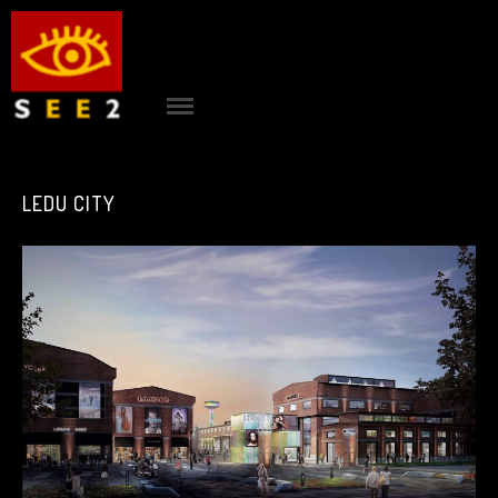
ACCUEIL
|
see2
PROJETS
LEDU CITY
|
AGENCE
|
CONTACT
|
RÉFÉRENCES
|
BLOG