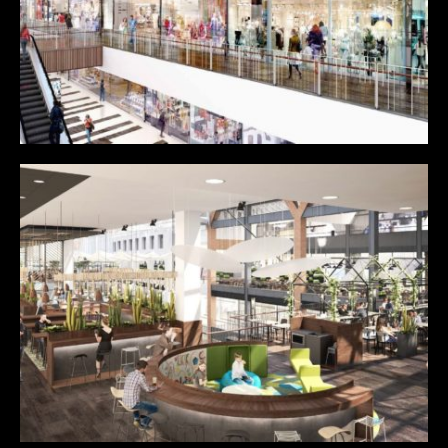
Minimal
Month of the year
Personal
Protfolio
Connexion
Flux des publications
Flux des commentaires
Site de WordPress-FR