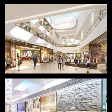
Guod mazim placerat facer
possim assum
février 2017
janvier 2017
décembre 2016