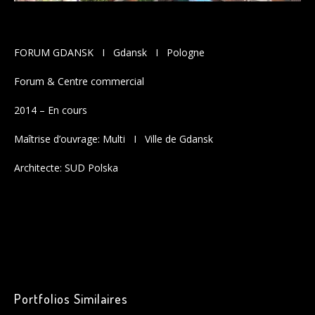
BLOG
FORUM GDANSK I Gdansk I Pologne
Forum & Centre commercial
2014 – En cours
Maîtrise d’ouvrage: Multi I Ville de Gdansk
Architecte: SUD Polska
Howe to grow business plan
Sticky Post
Howe to grow business plan
Legentis in iis qui facit eorum
claritatem
Dolore eu feugiat nulla facilisis
Portfolios Similaires