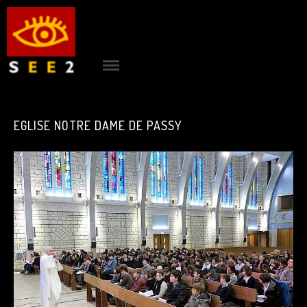
ACCUEIL
|
see2
PROJETS
|
EGLISE NOTRE DAME DE PASSY
AGENCE
|
CONTACT
|
RÉFÉRENCES
|
BLOG