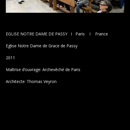
EGLISE NOTRE DAME DE PASSY I Paris I France
Eglise Notre Dame de Grace de Passy
2011
Howe to grow business plan
Maîtrise d’ouvrage: Archevêché de Paris
Sticky Post
Architecte: Thomas Veyron
Howe to grow business plan
Legentis in iis qui facit eorum
claritatem
Dolore eu feugiat nulla facilisis
Guod mazim placerat facer
possim assum